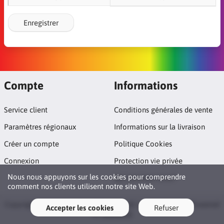
Enregistrer
Compte
Informations
Service client
Conditions générales de vente
Paramètres régionaux
Informations sur la livraison
Créer un compte
Politique Cookies
Connexion
Protection vie privée
Nous nous appuyons sur les cookies pour comprendre
Qui sommes nous?
comment nos clients utilisent notre site Web.
Copyright © 2026 Boutique Theogay. All rights reserved · Powered
Accepter les cookies
Refuser
by
LiteCart®