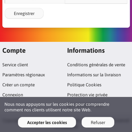
Enregistrer
Compte
Informations
Service client
Conditions générales de vente
Paramètres régionaux
Informations sur la livraison
Créer un compte
Politique Cookies
Connexion
Protection vie privée
Nous nous appuyons sur les cookies pour comprendre
Qui sommes nous?
comment nos clients utilisent notre site Web.
Copyright © 2026 Boutique Theogay. All rights reserved · Powered
Accepter les cookies
Refuser
by
LiteCart®